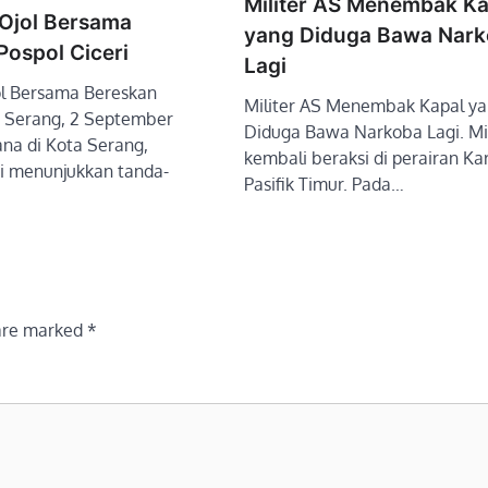
Militer AS Menembak Ka
 Ojol Bersama
yang Diduga Bawa Nar
Pospol Ciceri
Lagi
jol Bersama Bereskan
Militer AS Menembak Kapal y
i. Serang, 2 September
Diduga Bawa Narkoba Lagi. Mil
na di Kota Serang,
kembali beraksi di perairan Ka
i menunjukkan tanda-
Pasifik Timur. Pada…
 are marked
*