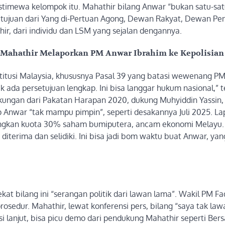
stimewa kelompok itu. Mahathir bilang Anwar “bukan satu-sa
setujuan dari Yang di-Pertuan Agong, Dewan Rakyat, Dewan Pe
hir, dari individu dan LSM yang sejalan dengannya.
n Mahathir Melaporkan PM Anwar Ibrahim ke Kepolisian
stitusi Malaysia, khususnya Pasal 39 yang batasi wewenang PM
 tak ada persetujuan lengkap. Ini bisa langgar hukum nasional,” 
t dukungan dari Pakatan Harapan 2020, dukung Muhyiddin Yassin, 
p Anwar “tak mampu pimpin”, seperti desakannya Juli 2025. Lap
ilangkan kuota 30% saham bumiputera, ancam ekonomi Melayu.
 diterima dan selidiki. Ini bisa jadi bom waktu buat Anwar, yan
t bilang ini “serangan politik dari lawan lama”. Wakil PM Fad
prosedur. Mahathir, lewat konferensi pers, bilang “saya tak la
isi lanjut, bisa picu demo dari pendukung Mahathir seperti Ber