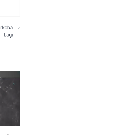
arkoba
⟶
Lagi