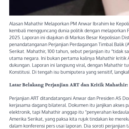
Alasan Mahathir Melaporkan PM Anwar Ibrahim ke Kepol
kembali mengguncang dunia politik dengan melaporkan P
2025. Laporan ini diajukan di Markas Besar Kepolisian Dis
penandatanganan Perjanjian Perdagangan Timbal Balik (
Serikat. Mahathir, 100 tahun, sebut perjanjian itu “tida
utama negara. Ini bukan pertama kalinya Mahathir kriti
dukungan. Laporan ini langsung viral, dengan Mahathir tu
Konstitusi. Di tengah isu bumiputera yang sensitif, langk
Latar Belakang Perjanjian ART dan Kritik Mahathi
Perjanjian ART ditandatangani Anwar dan Presiden AS D
kerjasama dagang bilateral. Dokumen itu janjikan akses p
elektronik, tapi Mahathir anggap itu “penyerahan kedaul
Amerika Serikat, yang paksa kita rujuk tindakan ke merek
dalam konferensi pers usai laporan. Dia soroti perjanjian 