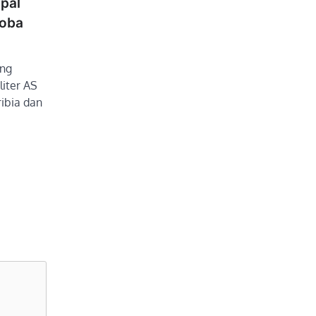
pal
koba
ang
iter AS
ribia dan