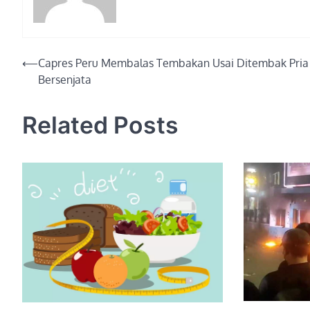
Post
⟵
Capres Peru Membalas Tembakan Usai Ditembak Pria
Bersenjata
navigation
Related Posts