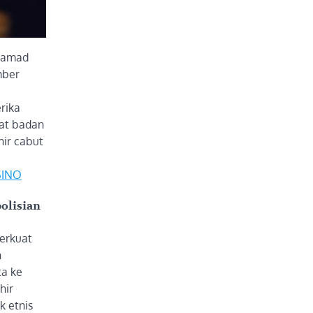
ohamad
mber
rika
pat badan
hir cabut
SINO
olisian
erkuat
n
ta ke
hir
k etnis