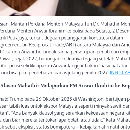
isian. Mantan Perdana Menteri Malaysia Tun Dr. Mahathir M
erdana Menteri Anwar Ibrahim ke polisi pada Selasa, 2 Dese
trik Putrajaya, terkait dugaan pelanggaran konstitusi dalam
Agreement on Reciprocal Trade/ART) antara Malaysia dan Ame
k sah” karena Anwar bertindak tanpa persetujuan penuh dari em
k Anwar; sejak 2022, hubungan keduanya tegang setelah Mahat
ntut polisi selidiki apakah Anwar langgar hukum nasional atau
ah ini bisa picu perdebatan panas jelang pemilu 2027.
INFO CA
r: Alasan Mahathir Melaporkan PM Anwar Ibrahim ke Kep
onald Trump pada 26 Oktober 2025 di Washington, bertujuan p
asar lebih luas untuk ekspor Malaysia seperti minyak sawit da
atan”. “Ada banyak klausul yang serahkan kekuasaan negara ki
a dan biar mereka tentukan apa boleh atau tidak,” kata Mahat
tak sebut eksplisit status bumiputera – kebijakan afirmatif untu