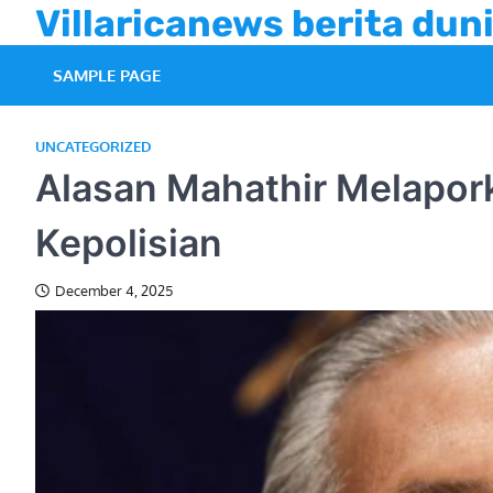
Skip
Villaricanews berita duni
to
content
SAMPLE PAGE
UNCATEGORIZED
Alasan Mahathir Melapor
Kepolisian
December 4, 2025