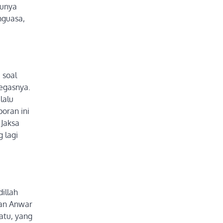
tunya
nguasa,
 soal
tegasnya.
lalu
oran ini
 Jaksa
g lagi
illah
wan Anwar
satu, yang