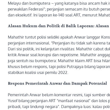
Melayu dan bumiputera – yang katanya bisa ancam hak i
perwakilan Federasi”; perjanjian semacam itu butuh per
dan eksekutif. Ini laporan ke-140 soal ART, menurut Mahat
Alasan Hukum dan Politik di Balik Laporan: Alasa
Mahathir tuntut polisi selidiki apakah Anwar langgar Kon
perjanjian internasional. “Perjanjian itu tidak sah karena
Dari sisi politik, ini kelanjutan rivalitas: Mahathir cabu
kritik Anwar soal korupsi dan nepotisme. Mahathir angga
juga sentuh isu bumiputera: Mahathir klaim ART bisa h
khusus belum respons, tapi polisi Putrajaya bilang laporan
stabilkan koalisi usai pemilu 2022.
Respons Pemerintah Anwar dan Dampak Potensial
Pemerintah Anwar belum komentar resmi, tapi sumber deka
Yusof bilang perjanjian ART “manfaat nasional” dan lolos 
pribadi, tapi lindungi negara”. Dampaknya luas: kalau pol