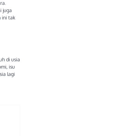
ra.
i juga
ini tak
uh di usia
omi, isu
sia lagi