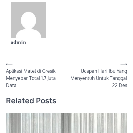
admin
Post
⟵
⟶
Aplikasi Matel di Gresik
Ucapan Hari Ibu Yang
navigation
Menyebar Total 1,7 Juta
Menyentuh Untuk Tanggal
Data
22 Des
Related Posts