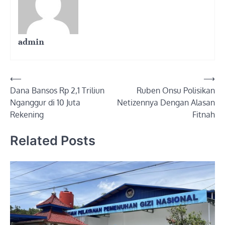
admin
Post
⟵
⟶
Dana Bansos Rp 2,1 Triliun
Ruben Onsu Polisikan
navigation
Nganggur di 10 Juta
Netizennya Dengan Alasan
Rekening
Fitnah
Related Posts