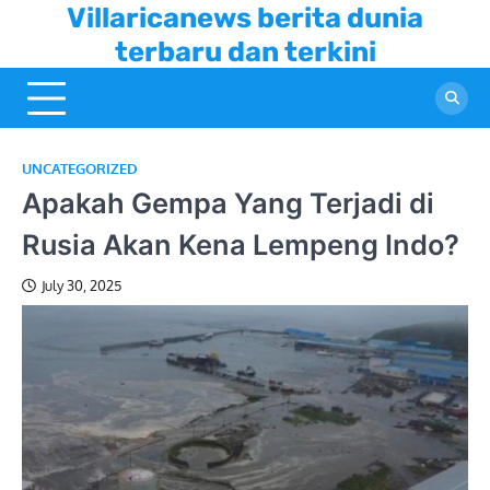
Skip
Villaricanews berita dunia
to
terbaru dan terkini
content
UNCATEGORIZED
Apakah Gempa Yang Terjadi di
Rusia Akan Kena Lempeng Indo?
July 30, 2025