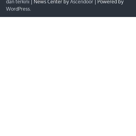
dan terkini
| News Center by
Ascendoor
| Powered by
WordPress
.