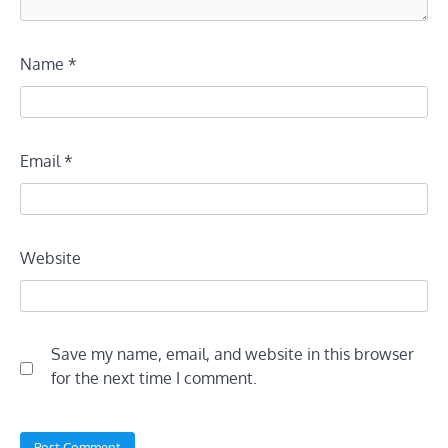
Name
*
Email
*
Website
Save my name, email, and website in this browser
for the next time I comment.