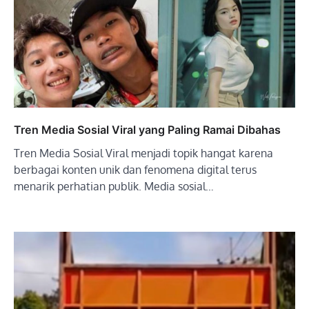
Tren Media Sosial Viral yang Paling Ramai Dibahas
Tren Media Sosial Viral menjadi topik hangat karena
berbagai konten unik dan fenomena digital terus
menarik perhatian publik. Media sosial…