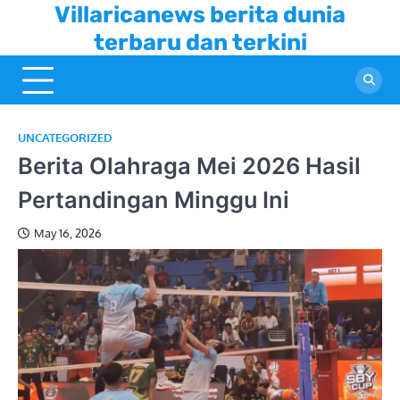
Skip
Villaricanews berita dunia
to
terbaru dan terkini
content
UNCATEGORIZED
Berita Olahraga Mei 2026 Hasil
Pertandingan Minggu Ini
May 16, 2026