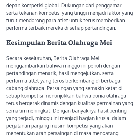
depan kompetisi global. Dukungan dari penggemar
serta tekanan kompetisi yang tinggi menjadi faktor yang
turut mendorong para atlet untuk terus memberikan
performa terbaik mereka di setiap pertandingan.
Kesimpulan Berita Olahraga Mei
Secara keseluruhan, Berita Olahraga Mei
menggambarkan bahwa minggu ini penuh dengan
pertandingan menarik, hasil mengejutkan, serta
performa atlet yang terus berkembang di berbagai
cabang olahraga. Persaingan yang semakin ketat di
setiap kompetisi menunjukkan bahwa dunia olahraga
terus bergerak dinamis dengan kualitas permainan yang
semakin meningkat. Dengan banyaknya hasil penting
yang terjadi, minggu ini menjadi bagian krusial dalam
perjalanan panjang musim kompetisi yang akan
menentukan arah persaingan di masa mendatang.