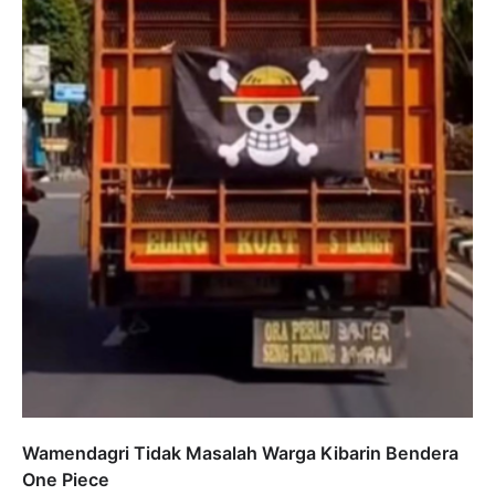
Wamendagri Tidak Masalah Warga Kibarin Bendera
One Piece