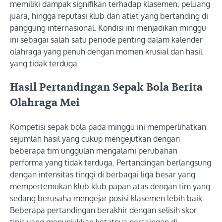
memiliki dampak signifikan terhadap klasemen, peluang
juara, hingga reputasi klub dan atlet yang bertanding di
panggung internasional. Kondisi ini menjadikan minggu
ini sebagai salah satu periode penting dalam kalender
olahraga yang penuh dengan momen krusial dan hasil
yang tidak terduga.
Hasil Pertandingan Sepak Bola Berita
Olahraga Mei
Kompetisi sepak bola pada minggu ini memperlihatkan
sejumlah hasil yang cukup mengejutkan dengan
beberapa tim unggulan mengalami perubahan
performa yang tidak terduga. Pertandingan berlangsung
dengan intensitas tinggi di berbagai liga besar yang
mempertemukan klub klub papan atas dengan tim yang
sedang berusaha mengejar posisi klasemen lebih baik.
Beberapa pertandingan berakhir dengan selisih skor
tipis yang menunjukkan ketatnya persaingan di