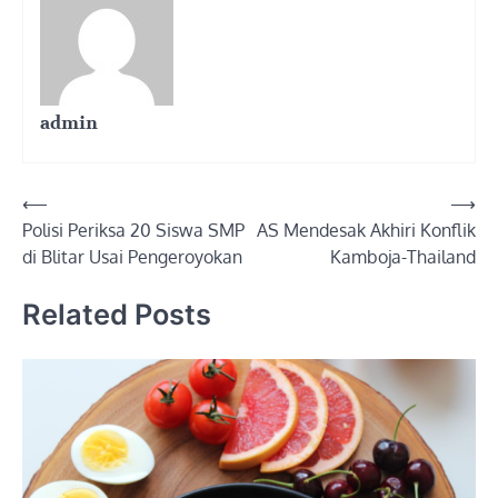
admin
Post
⟵
⟶
Polisi Periksa 20 Siswa SMP
AS Mendesak Akhiri Konflik
navigation
di Blitar Usai Pengeroyokan
Kamboja-Thailand
Related Posts