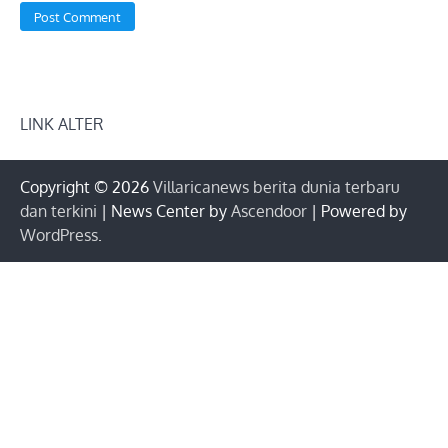
LINK ALTER
Copyright © 2026
Villaricanews berita dunia terbaru
dan terkini
| News Center by
Ascendoor
| Powered by
WordPress
.