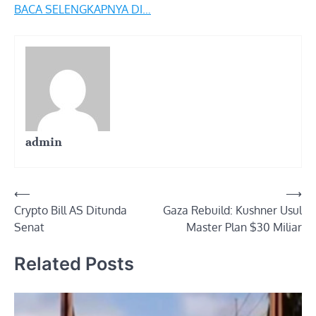
BACA SELENGKAPNYA DI…
admin
Post
⟵
⟶
Crypto Bill AS Ditunda
Gaza Rebuild: Kushner Usul
navigation
Senat
Master Plan $30 Miliar
Related Posts