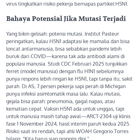
virus tingkatkan risiko pekerja bernapas partikel H5N1.
Bahaya Potensial Jika Mutasi Terjadi
Yang bikin gelisah: potensi mutasi. Institut Pasteur
peringatkan, kalau H5N1 adaptasi ke mamalia dan bisa
loncat antarmanusia, bisa sebabkan pandemi lebih
buruk dari COVID—karena tak ada antibodi alami di
populasi manusia. Studi CDC Februari 2025 tunjukkan
ferret (model manusia) dengan flu H1N1 sebelumnya
punya respons lebih ringan ke H5N1, tapi tanpa itu, sakit
parah. Di AS, 7 persen pekerja sapi perah di Michigan
punya infeksi asimtomatik masa lalu. Kalau mutasi,
gejala bisa parah: pneumonia, gagal napas, atau
kematian cepat. Vaksin H5N1 ada untuk unggas, tapi
untuk manusia masih tahap awal—ARCT-2304 uji klinis
fase 1 November 2024, hasil interim paruh kedua 2025.
Risiko saat ini rendah, tapi ahli WOAH Gregorio Torres
bilang, “Kita harus siap respons dini.”