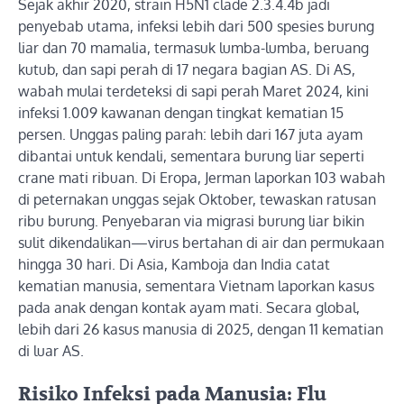
Sejak akhir 2020, strain H5N1 clade 2.3.4.4b jadi
penyebab utama, infeksi lebih dari 500 spesies burung
liar dan 70 mamalia, termasuk lumba-lumba, beruang
kutub, dan sapi perah di 17 negara bagian AS. Di AS,
wabah mulai terdeteksi di sapi perah Maret 2024, kini
infeksi 1.009 kawanan dengan tingkat kematian 15
persen. Unggas paling parah: lebih dari 167 juta ayam
dibantai untuk kendali, sementara burung liar seperti
crane mati ribuan. Di Eropa, Jerman laporkan 103 wabah
di peternakan unggas sejak Oktober, tewaskan ratusan
ribu burung. Penyebaran via migrasi burung liar bikin
sulit dikendalikan—virus bertahan di air dan permukaan
hingga 30 hari. Di Asia, Kamboja dan India catat
kematian manusia, sementara Vietnam laporkan kasus
pada anak dengan kontak ayam mati. Secara global,
lebih dari 26 kasus manusia di 2025, dengan 11 kematian
di luar AS.
Risiko Infeksi pada Manusia: Flu