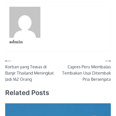
admin
Post
⟵
⟶
Korban yang Tewas di
Capres Peru Membalas
navigation
Banjir Thailand Meningkat
Tembakan Usai Ditembak
Jadi 162 Orang
Pria Bersenjata
Related Posts