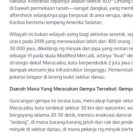
raksasa. Koordinat tepatnya adalah sekitar 10,0° Lintang
di bawah permukaan tanah—sangat dangkal, yang membua
aftershock selanjutnya juga berpusat di area serupa, dek
Karibia bertemu lempeng Amerika Selatan.
Wilayah ini bukan wilayah asing bagi aktivitas seismik; 
utara pada 2018 yang menewaskan lebih dari 400 orang. 
30.000 jiwa, dikelilingi rig minyak dan pipa yang rentan 
sebagai VI pada skala Modified Mercalli, artinya “kuat”
strategis dekat Maracaibo, kota berpenduduk 2 juta ji
dampak ekonomi jika infrastruktur terganggu. Pemerint
potensi longsor di lereng bukit sekitar danau.
Daerah Mana Yang Merasakan Gempa Tersebut: Gempa
Guncangan gempa ini terasa luas, mencakup hampir selur
Maracaibo, kota terdekat sekitar 30 km dari epicenter
bergoyang selama 20-30 detik, memicu evakuasi darurat d
“sedang”, di mana barang-barang jatuh dari rak dan jende
minyak di sekitar danau, di mana pekerja rig minyak berh