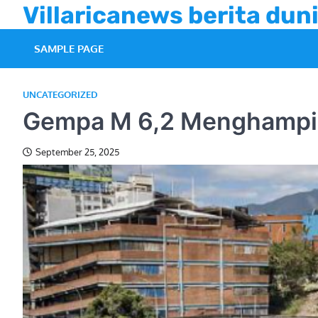
Skip
Villaricanews berita duni
to
content
SAMPLE PAGE
UNCATEGORIZED
Gempa M 6,2 Menghampir
September 25, 2025