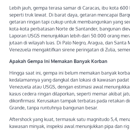
Lebih jauh, gempa terasa samar di Caracas, ibu kota 600
seperti truk lewat. Di barat daya, getaran mencapai Barq
getaran ringan tapi cukup untuk membangunkan yang seda
kota-kota perbatasan Norte de Santander, bangunan dieva
Laporan USGS menunjukkan lebih dari 50.000 orang mera
jutaan di wilayah luas. Di Palo Negro, Aragua, dan Santa
Venezuela mengaktifkan sirene peringatan di Zulia, se
Apakah Gempa Ini Memakan Banyak Korban
Hingga saat ini, gempa ini belum memakan banyak korban 
kedalamannya yang dangkal dan lokasi di kawasan padat 
Venezuela atau USGS, dengan estimasi awal menunjukkan
kasus cedera ringan dilaporkan, seperti memar akibat jat
dikonfirmasi. Kerusakan tampak terbatas pada retakan d
Grande, tanpa runtuhnya bangunan besar.
Aftershock yang kuat, termasuk satu magnitudo 5,4, men
kawasan minyak, inspeksi awal menunjukkan pipa dan ri