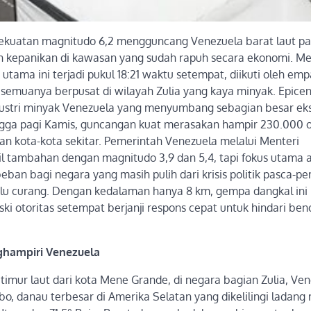
kuatan magnitudo 6,2 mengguncang Venezuela barat laut p
 kepanikan di kawasan yang sudah rapuh secara ekonomi. M
utama ini terjadi pukul 18:21 waktu setempat, diikuti oleh emp
 semuanya berpusat di wilayah Zulia yang kaya minyak. Epicen
ndustri minyak Venezuela yang menyumbang sebagian besar ek
ingga pagi Kamis, guncangan kuat merasakan hampir 230.000 
kota-kota sekitar. Pemerintah Venezuela melalui Menteri
 tambahan dengan magnitudo 3,9 dan 5,4, tapi fokus utama 
eban bagi negara yang masih pulih dari krisis politik pasca-pe
milu curang. Dengan kedalaman hanya 8 km, gempa dangkal ini
i otoritas setempat berjanji respons cepat untuk hindari be
ghampiri Venezuela
timur laut dari kota Mene Grande, di negara bagian Zulia, Ve
ibo, danau terbesar di Amerika Selatan yang dikelilingi ladang