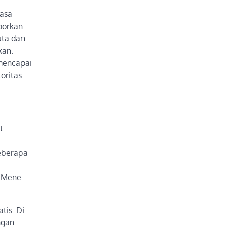
rasa
aporkan
uta dan
kan.
mencapai
oritas
t
eberapa
i Mene
tis. Di
ngan.