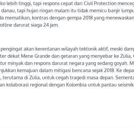
o lebih tinggi, tapi respons cepat dari Civil Protection mence
danau, tapi hujan ringan malam itu tidak memicu banjir lumpu
ada mematikan, kontras dengan gempa 2018 yang menewaskan
tline darurat siaga 24 jam.
 pengingat akan kerentanan wilayah tektonik aktif, meski da
center dekat Mene Grande dan getaran yang menyebar ke Zulia, 
uktur minyak dan respons darurat negara yang sedang goyah. M
njukkan kemajuan dalam mitigasi bencana sejak 2018. Ke depa
, terutama di Zulia, untuk cegah tragedi masa depan. Sement
han kolaborasi regional dengan Kolombia untuk pantau seismik 