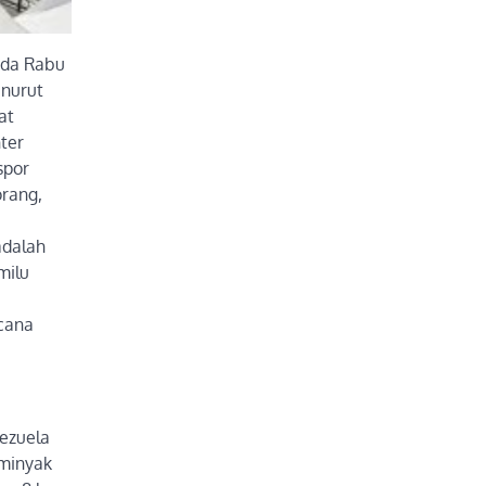
ada Rabu
enurut
at
ter
spor
orang,
adalah
milu
ncana
nezuela
 minyak