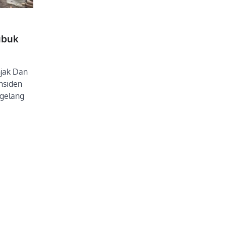
ubuk
jak Dan
nsiden
agelang