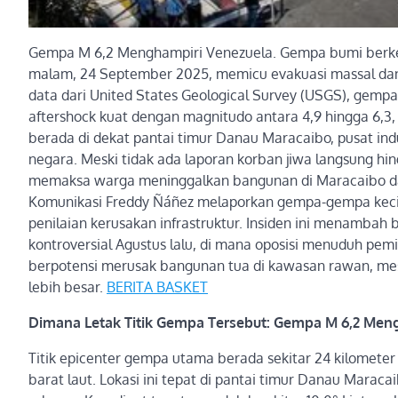
Gempa M 6,2 Menghampiri Venezuela. Gempa bumi berke
malam, 24 September 2025, memicu evakuasi massal dan
data dari United States Geological Survey (USGS), gempa 
aftershock kuat dengan magnitudo antara 4,9 hingga 6,3,
berada di dekat pantai timur Danau Maracaibo, pusat i
negara. Meski tidak ada laporan korban jiwa langsung h
memaksa warga meninggalkan bangunan di Maracaibo dan 
Komunikasi Freddy Ñáñez melaporkan gempa-gempa kecil
penilaian kerusakan infrastruktur. Insiden ini menambah b
kontroversial Agustus lalu, di mana oposisi menuduh pe
berpotensi merusak bangunan tua di kawasan rawan, mesk
lebih besar.
BERITA BASKET
Dimana Letak Titik Gempa Tersebut: Gempa M 6,2 Men
Titik epicenter gempa utama berada sekitar 24 kilometer 
barat laut. Lokasi ini tepat di pantai timur Danau Maraca