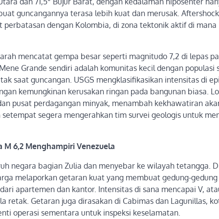
 Utara dan 71,5° Bujur Barat, dengan kedalaman hiposenter ha
t guncangannya terasa lebih kuat dan merusak. Aftershock
at perbatasan dengan Kolombia, di zona tektonik aktif di man
sejarah mencatat gempa besar seperti magnitudo 7,2 di lepas pa
Mene Grande sendiri adalah komunitas kecil dengan populasi s
retak saat guncangan. USGS mengklasifikasikan intensitas di ep
 dengan kemungkinan kerusakan ringan pada bangunan biasa. Lo
wa dan pusat perdagangan minyak, menambah kekhawatiran aka
ah setempat segera mengerahkan tim survei geologis untuk m
 M 6,2 Menghampiri Venezuela
uh negara bagian Zulia dan menyebar ke wilayah tetangga. D
, warga melaporkan getaran kuat yang membuat gedung-gedung
ari apartemen dan kantor. Intensitas di sana mencapai V, ata
la retak. Getaran juga dirasakan di Cabimas dan Lagunillas, ko
enti operasi sementara untuk inspeksi keselamatan.