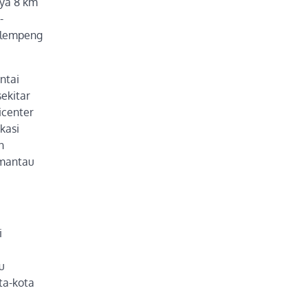
nya 8 km
-
a lempeng
ntai
ekitar
icenter
kasi
n
emantau
i
u
ta-kota