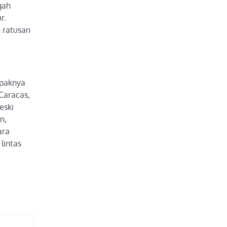
gah
r.
 ratusan
mpaknya
Caracas,
eski
n,
ara
lintas