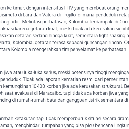
 km ke timur, dengan intensitas III-IV yang membuat orang me
uisimeto di Lara dan Valera di Trujillo, di mana penduduk mel
ng tidur. Melintasi perbatasan, Kolombia terdampak: di Cuc
kuasi karena getaran kuat, meski tidak ada kerusakan signifi
sakan getaran sedang hingga kuat, sementara light shaking 
 Marta, Kolombia, getaran terasa sebagai guncangan ringan. Ot
mentara Kolombia mengerahkan tim penyelamat ke perbatasan.
jiwa atau luka-luka serius, meski potensinya tinggi menginga
penduduk. Tidak ada laporan kematian resmi dari pemerintah
 kemungkinan 10-100 korban jika ada kerusakan struktural. B
uh saat evakuasi di Maracaibo, tapi tidak ada korban jiwa yang
inding di rumah-rumah bata dan gangguan listrik sementara d
ambah ketakutan tapi tidak memperburuk situasi secara drama
g aman, menghindari tumpahan yang bisa picu bencana lingku