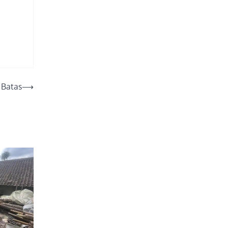
 Batas
⟶