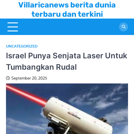
Skip
Villaricanews berita dunia
to
terbaru dan terkini
content
UNCATEGORIZED
Israel Punya Senjata Laser Untuk
Tumbangkan Rudal
September 20, 2025