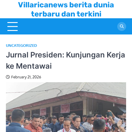
Skip
Villaricanews berita dunia
to
terbaru dan terkini
content
UNCATEGORIZED
Jurnal Presiden: Kunjungan Kerja
ke Mentawai
February 21, 2026