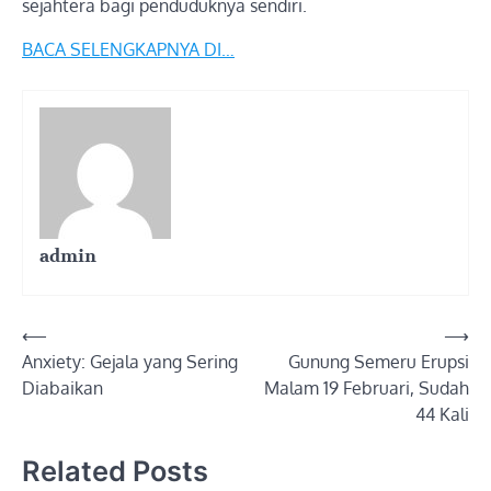
sejahtera bagi penduduknya sendiri.
BACA SELENGKAPNYA DI…
admin
Post
⟵
⟶
Anxiety: Gejala yang Sering
Gunung Semeru Erupsi
navigation
Diabaikan
Malam 19 Februari, Sudah
44 Kali
Related Posts