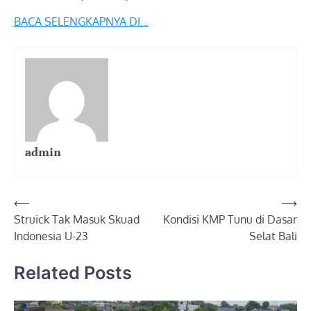
BACA SELENGKAPNYA DI…
admin
Post
⟵
⟶
Struick Tak Masuk Skuad
Kondisi KMP Tunu di Dasar
navigation
Indonesia U-23
Selat Bali
Related Posts