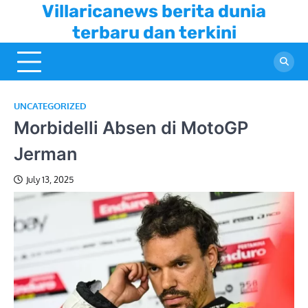
Skip
Villaricanews berita dunia
to
terbaru dan terkini
content
UNCATEGORIZED
Morbidelli Absen di MotoGP
Jerman
July 13, 2025