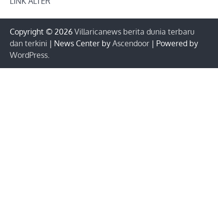
LINK ALTER
Copyright © 2026
Villaricanews berita dunia terbaru
dan terkini
| News Center by
Ascendoor
| Powered by
WordPress
.