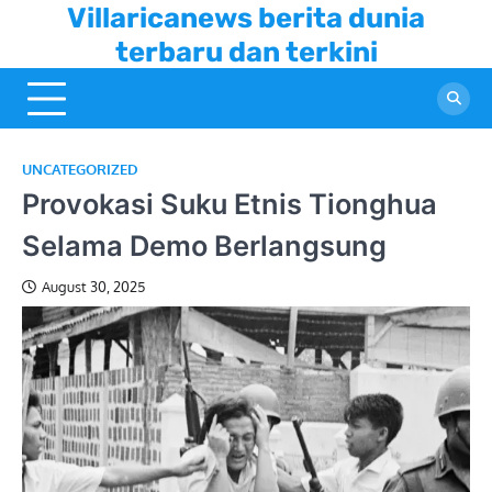
Skip
Villaricanews berita dunia
to
terbaru dan terkini
content
UNCATEGORIZED
Provokasi Suku Etnis Tionghua
Selama Demo Berlangsung
August 30, 2025