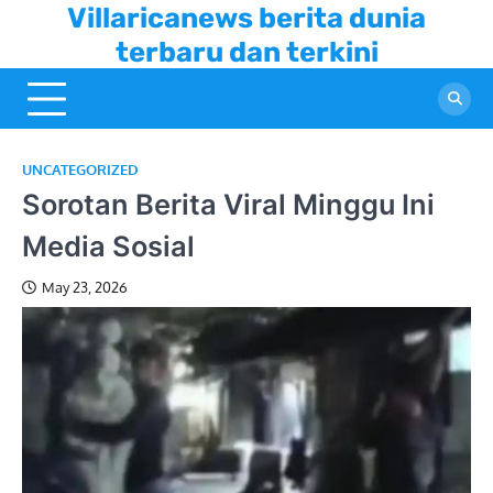
Skip
Villaricanews berita dunia
to
terbaru dan terkini
content
UNCATEGORIZED
Sorotan Berita Viral Minggu Ini
Media Sosial
May 23, 2026