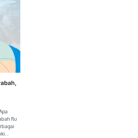
wabah,
 Apa
bah flu
rbagai
uki…