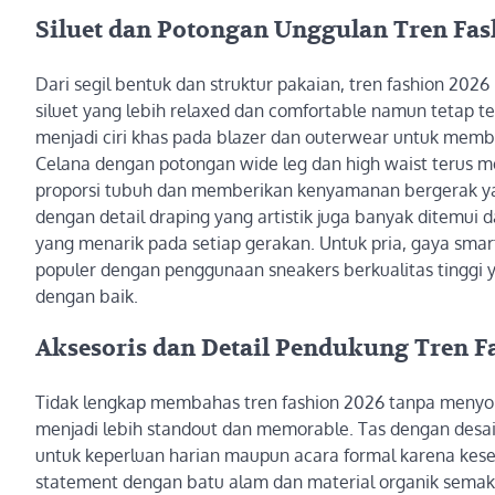
Siluet dan Potongan Unggulan Tren Fas
Dari segil bentuk dan struktur pakaian, tren fashion 20
siluet yang lebih relaxed dan comfortable namun tetap te
menjadi ciri khas pada blazer dan outerwear untuk memb
Celana dengan potongan wide leg dan high waist teru
proporsi tubuh dan memberikan kenyamanan bergerak yan
dengan detail draping yang artistik juga banyak ditemui 
yang menarik pada setiap gerakan. Untuk pria, gaya sm
populer dengan penggunaan sneakers berkualitas tinggi y
dengan baik.
Aksesoris dan Detail Pendukung Tren F
Tidak lengkap membahas tren fashion 2026 tanpa menyo
menjadi lebih standout dan memorable. Tas dengan desai
untuk keperluan harian maupun acara formal karena kese
statement dengan batu alam dan material organik semak