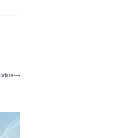
Update
⟶