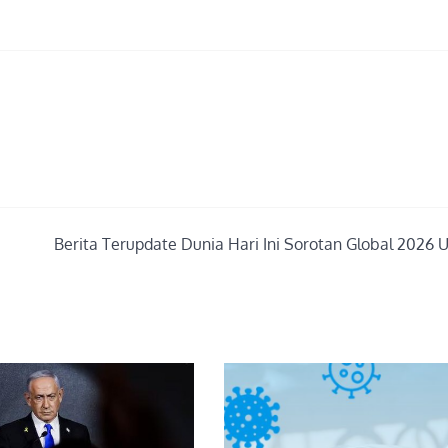
Berita Terupdate Dunia Hari Ini Sorotan Global 2026 