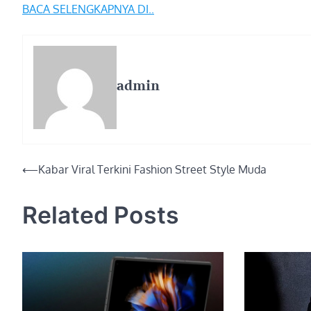
BACA SELENGKAPNYA DI..
admin
Post
⟵
Kabar Viral Terkini Fashion Street Style Muda
navigation
Related Posts