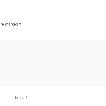
 are marked
*
Email
*