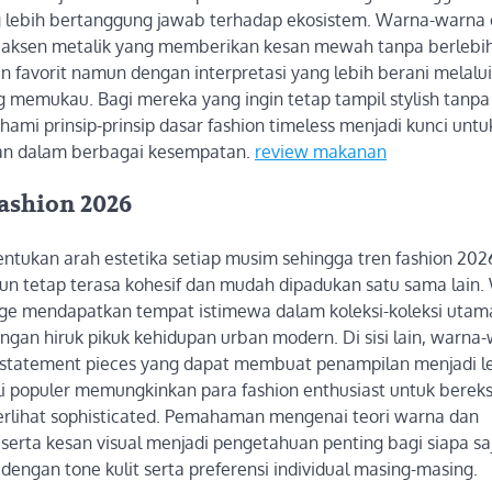
 lebih bertanggung jawab terhadap ekosistem. Warna-warna 
 aksen metalik yang memberikan kesan mewah tanpa berlebi
an favorit namun dengan interpretasi yang lebih berani melalui 
ang memukau. Bagi mereka yang ingin tetap tampil stylish tanpa
mi prinsip-prinsip dasar fashion timeless menjadi kunci untu
an dalam berbagai kesempatan.
review makanan
ashion 2026
tukan arah estetika setiap musim sehingga tren fashion 202
 tetap terasa kohesif dan mudah dipadukan satu sama lain.
ige mendapatkan tempat istimewa dalam koleksi-koleksi utam
an hiruk pikuk kehidupan urban modern. Di sisi lain, warna
gai statement pieces yang dapat membuat penampilan menjadi l
ali populer memungkinkan para fashion enthusiast untuk bere
erlihat sophisticated. Pemahaman mengenai teori warna dan
ta kesan visual menjadi pengetahuan penting bagi siapa sa
 dengan tone kulit serta preferensi individual masing-masing.