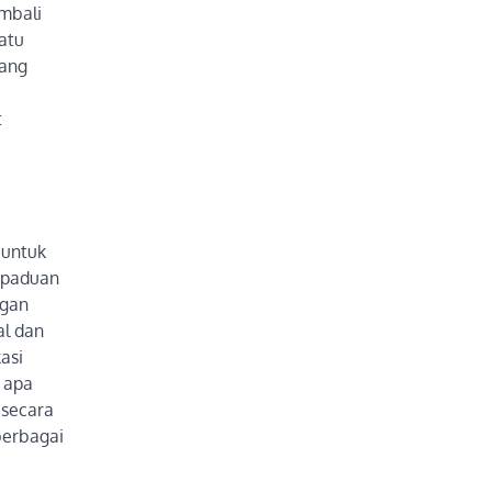
embali
atu
yang
t
 untuk
erpaduan
ngan
al dan
asi
n apa
 secara
berbagai