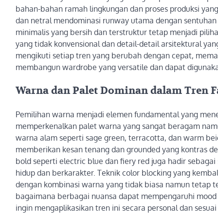
bahan-bahan ramah lingkungan dan proses produksi yang
dan netral mendominasi runway utama dengan sentuhan
minimalis yang bersih dan terstruktur tetap menjadi pilih
yang tidak konvensional dan detail-detail arsitektural y
mengikuti setiap tren yang berubah dengan cepat, memaha
membangun wardrobe yang versatile dan dapat digunak
Warna dan Palet Dominan dalam Tren F
Pemilihan warna menjadi elemen fundamental yang menen
memperkenalkan palet warna yang sangat beragam namun
warna alam seperti sage green, terracotta, dan warm be
memberikan kesan tenang dan grounded yang kontras deng
bold seperti electric blue dan fiery red juga hadir seba
hidup dan berkarakter. Teknik color blocking yang kemb
dengan kombinasi warna yang tidak biasa namun tetap t
bagaimana berbagai nuansa dapat mempengaruhi mood ser
ingin mengaplikasikan tren ini secara personal dan sesuai