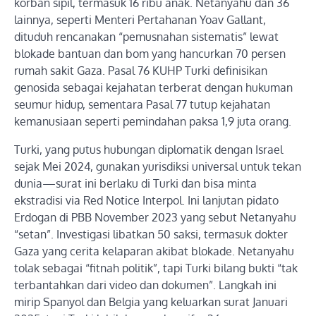
korban sipil, termasuk 16 ribu anak. Netanyahu dan 36
lainnya, seperti Menteri Pertahanan Yoav Gallant,
dituduh rencanakan “pemusnahan sistematis” lewat
blokade bantuan dan bom yang hancurkan 70 persen
rumah sakit Gaza. Pasal 76 KUHP Turki definisikan
genosida sebagai kejahatan terberat dengan hukuman
seumur hidup, sementara Pasal 77 tutup kejahatan
kemanusiaan seperti pemindahan paksa 1,9 juta orang.
Turki, yang putus hubungan diplomatik dengan Israel
sejak Mei 2024, gunakan yurisdiksi universal untuk tekan
dunia—surat ini berlaku di Turki dan bisa minta
ekstradisi via Red Notice Interpol. Ini lanjutan pidato
Erdogan di PBB November 2023 yang sebut Netanyahu
“setan”. Investigasi libatkan 50 saksi, termasuk dokter
Gaza yang cerita kelaparan akibat blokade. Netanyahu
tolak sebagai “fitnah politik”, tapi Turki bilang bukti “tak
terbantahkan dari video dan dokumen”. Langkah ini
mirip Spanyol dan Belgia yang keluarkan surat Januari