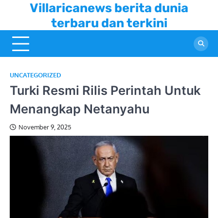
Skip
Villaricanews berita dunia
to
terbaru dan terkini
content
UNCATEGORIZED
Turki Resmi Rilis Perintah Untuk
Menangkap Netanyahu
November 9, 2025