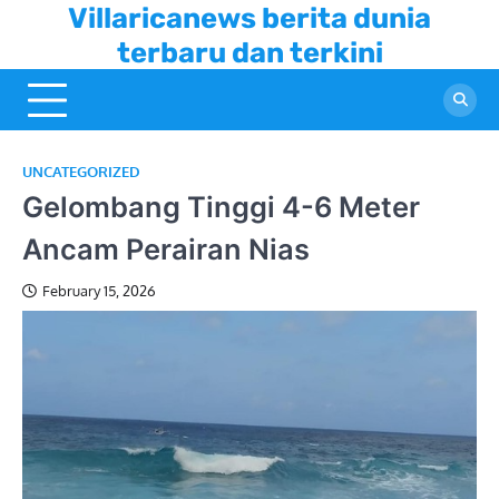
Skip
Villaricanews berita dunia
to
terbaru dan terkini
content
UNCATEGORIZED
Gelombang Tinggi 4-6 Meter
Ancam Perairan Nias
February 15, 2026