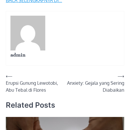
BACA SELENGKAPNYA DI…
admin
Post
⟵
⟶
Erupsi Gunung Lewotobi,
Anxiety: Gejala yang Sering
navigation
Abu Tebal di Flores
Diabaikan
Related Posts