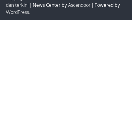
dan terkini
| News Center by
Ascendoor
| Powered by
WordPress
.