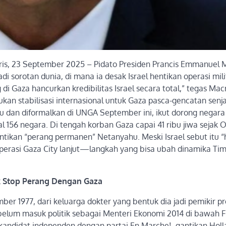
ris, 23 September 2025 – Pidato Presiden Prancis Emmanuel 
 sorotan dunia, di mana ia desak Israel hentikan operasi mili
i Gaza hancurkan kredibilitas Israel secara total,” tegas Mac
an stabilisasi internasional untuk Gaza pasca-gencatan senja
lu dan diformalkan di UNGA September ini, ikut dorong negara
al 156 negara. Di tengah korban Gaza capai 41 ribu jiwa sejak 
ntikan “perang permanen” Netanyahu. Meski Israel sebut itu “
operasi Gaza City lanjut—langkah yang bisa ubah dinamika Ti
k Stop Perang Dengan Gaza
er 1977, dari keluarga dokter yang bentuk dia jadi pemikir pr
ebelum masuk politik sebagai Menteri Ekonomi 2014 di bawah F
kandidat independen dengan partai En Marche!, gantikan Holl