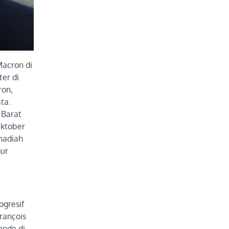
Macron di
ter di
ron,
ta.
 Barat
Oktober
hadiah
mur
ogresif
rançois
ande di