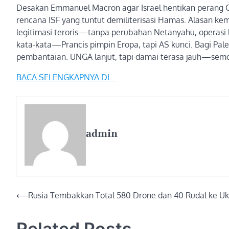
Desakan Emmanuel Macron agar Israel hentikan perang Ga
rencana ISF yang tuntut demiliterisasi Hamas. Alasan keman
legitimasi teroris—tanpa perubahan Netanyahu, operasi la
kata-kata—Prancis pimpin Eropa, tapi AS kunci. Bagi Pale
pembantaian. UNGA lanjut, tapi damai terasa jauh—semoga
BACA SELENGKAPNYA DI…
admin
Post
⟵
Rusia Tembakkan Total 580 Drone dan 40 Rudal ke Uk
navigation
Related Posts