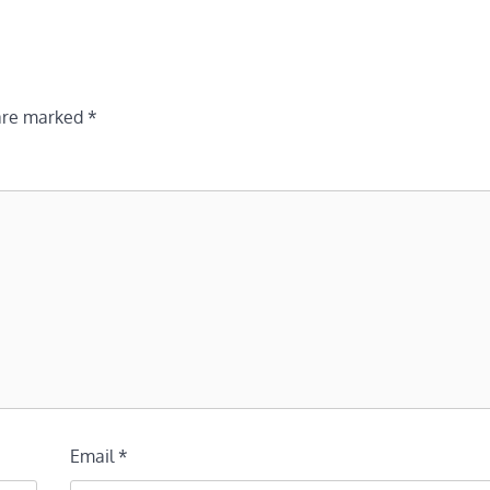
 are marked
*
Email
*