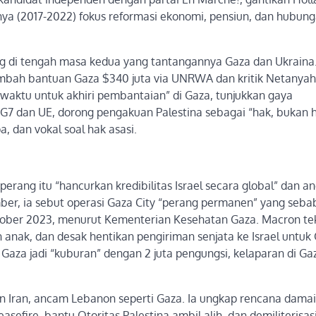
ya (2017-2022) fokus reformasi ekonomi, pensiun, dan hubun
g di tengah masa kedua yang tantangannya Gaza dan Ukraina.
tambah bantuan Gaza $340 juta via UNRWA dan kritik Netanyah
“waktu untuk akhiri pembantaian” di Gaza, tunjukkan gaya
di G7 dan UE, dorong pengakuan Palestina sebagai “hak, bukan 
, dan vokal soal hak asasi.
perang itu “hancurkan kredibilitas Israel secara global” dan 
ember, ia sebut operasi Gaza City “perang permanen” yang seb
Oktober 2023, menurut Kementerian Kesehatan Gaza. Macron t
nak, dan desak hentikan pengiriman senjata ke Israel untuk 
aza jadi “kuburan” dengan 2 juta pengungsi, kelaparan di Gaz
an Iran, ancam Lebanon seperti Gaza. Ia ungkap rencana damai
easefire, bantu Otoritas Palestina ambil alih, dan demiliterisa