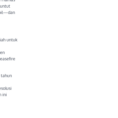
tuntut
ipil—dan
iah untuk
sen
easefire
a tahun
solusi
 ini