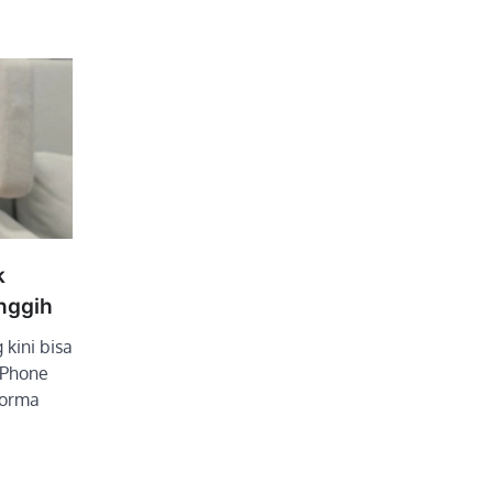
k
nggih
 kini bisa
iPhone
forma