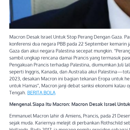
Macron Desak Israel Untuk Stop Perang Dengan Gaza. Pa
konferensi dua negara PBB pada 22 September kemarin jadi
Gaza dan akui negara Palestina secepat mungkin. “Perang d
sambil ungkap rencana damai Prancis yang termasuk pasuk
Pengakuan Prancis terhadap Palestina, diumumkan Juli la
seperti Inggris, Kanada, dan Australia akui Palestina—tot
2023, desakan Macron ini bagian tekanan Eropa untuk he
untuk Hamas”, Macron janji debat sanksi ekonomi kalau 
Tengah.
BERITA BOLA
Mengenal Siapa Itu Macron: Macron Desak Israel Untu
Emmanuel Macron lahir di Amiens, Prancis, pada 21 Desemb
sejak muda. Kariernya melejit di perbankan Rothschild s
Hollande. Pada 2017, ia menang pemilu presiden sebagai 