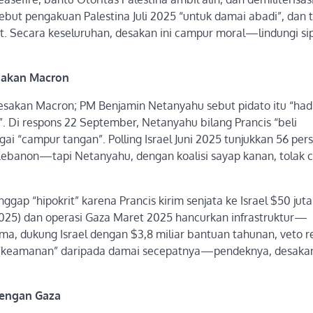
ut pengakuan Palestina Juli 2025 “untuk damai abadi”, dan 
at. Secara keseluruhan, desakan ini campur moral—lindungi s
sakan Macron
desakan Macron; PM Benjamin Netanyahu sebut pidato itu “had
s”. Di respons 22 September, Netanyahu bilang Prancis “beli
gai “campur tangan”. Polling Israel Juni 2025 tunjukkan 56 per
Lebanon—tapi Netanyahu, dengan koalisi sayap kanan, tolak c
ap “hipokrit” karena Prancis kirim senjata ke Israel $50 jut
-2025) dan operasi Gaza Maret 2025 hancurkan infrastruktur—
ma, dukung Israel dengan $3,8 miliar bantuan tahunan, veto re
us “keamanan” daripada damai secepatnya—pendeknya, desakan
Dengan Gaza