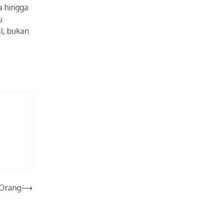
a hingga
u
al, bukan
 Orang
⟶