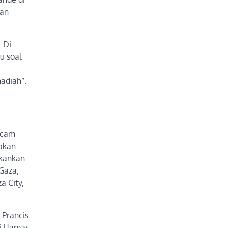
gan
 Di
u soal
hadiah”.
ancam
abkan
ekankan
Gaza,
a City,
 Prancis:
si Hamas