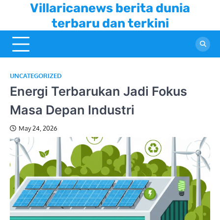
Skip
Villaricanews berita dunia
to
terbaru dan terkini
content
UNCATEGORIZED
Energi Terbarukan Jadi Fokus
Masa Depan Industri
May 24, 2026