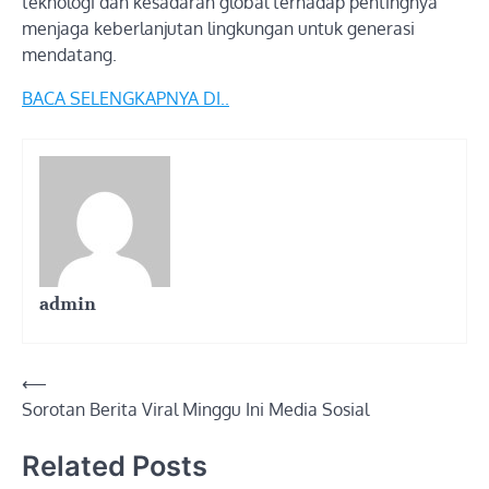
teknologi dan kesadaran global terhadap pentingnya
menjaga keberlanjutan lingkungan untuk generasi
mendatang.
BACA SELENGKAPNYA DI..
admin
Post
⟵
Sorotan Berita Viral Minggu Ini Media Sosial
navigation
Related Posts