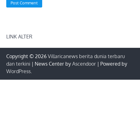
LINK ALTER
Copyright © 2026
Villaricanews berita dunia terbaru
dan terkini
| News Center by
Ascendoor
| Powered by
WordPress
.