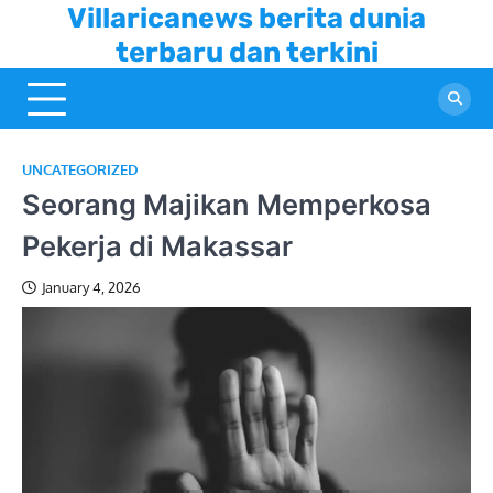
Skip
Villaricanews berita dunia
to
terbaru dan terkini
content
UNCATEGORIZED
Seorang Majikan Memperkosa
Pekerja di Makassar
January 4, 2026