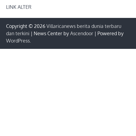
LINK ALTER
Copyright © 2026
Villaricanews berita dunia terbaru
dan terkini
| News Center by
Ascendoor
| Powered by
WordPress
.