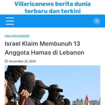
Skip
Villaricanews berita dunia
to
terbaru dan terkini
content
UNCATEGORIZED
Israel Klaim Membunuh 13
Anggota Hamas di Lebanon
November 22, 2025