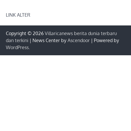
LINK ALTER
Copyright © 2026
Villaricanews berita dunia terbaru
dan terkini
| News Center by
Ascendoor
| Powered by
WordPress
.