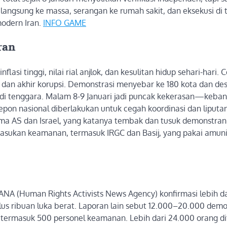
langsung ke massa, serangan ke rumah sakit, dan eksekusi di 
modern Iran.
INFO GAME
ran
asi tinggi, nilai rial anjlok, dan kesulitan hidup sehari-hari. 
, dan akhir korupsi. Demonstrasi menyebar ke 180 kota dan des
ch di tenggara. Malam 8-9 Januari jadi puncak kekerasan—keba
epon nasional diberlakukan untuk cegah koordinasi dan liputa
utama AS dan Israel, yang katanya tembak dan tusuk demonstran
pasukan keamanan, termasuk IRGC dan Basij, yang pakai amuni
RANA (Human Rights Activists News Agency) konfirmasi lebih d
plus ribuan luka berat. Laporan lain sebut 12.000–20.000 dem
, termasuk 500 personel keamanan. Lebih dari 24.000 orang d