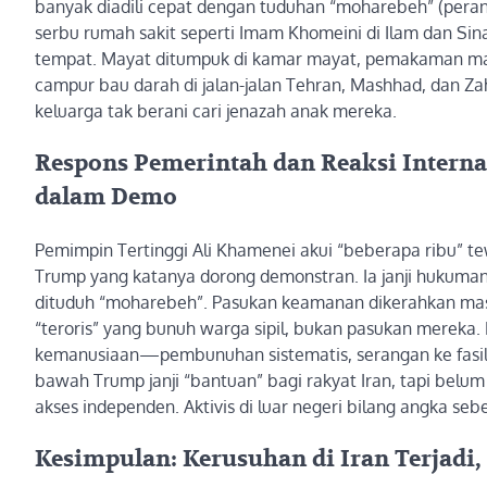
banyak diadili cepat dengan tuduhan “moharebeh” (pera
serbu rumah sakit seperti Imam Khomeini di Ilam dan Sin
tempat. Mayat ditumpuk di kamar mayat, pemakaman massa
campur bau darah di jalan-jalan Tehran, Mashhad, dan 
keluarga tak berani cari jenazah anak mereka.
Respons Pemerintah dan Reaksi Internas
dalam Demo
Pemimpin Tertinggi Ali Khamenei akui “beberapa ribu” tew
Trump yang katanya dorong demonstran. Ia janji hukuman
dituduh “moharebeh”. Pasukan keamanan dikerahkan massa
“teroris” yang bunuh warga sipil, bukan pasukan mereka. 
kemanusiaan—pembunuhan sistematis, serangan ke fasili
bawah Trump janji “bantuan” bagi rakyat Iran, tapi belum
akses independen. Aktivis di luar negeri bilang angka se
Kesimpulan: Kerusuhan di Iran Terjadi