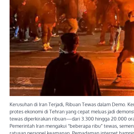
Kerusuhan di Iran Terjadi, Ribuan Tewas dalam Demo. Ke
protes ekonomi di Tehran yang cepat meluas jadi demonstr
tewas diperkirakan ribuan—dari 3.300 hingga 20.000 oran
Pemerintah Iran mengakui “beberapa ribu” tewas, sement
ratusan personel keamanan. Pemadaman internet hampir to