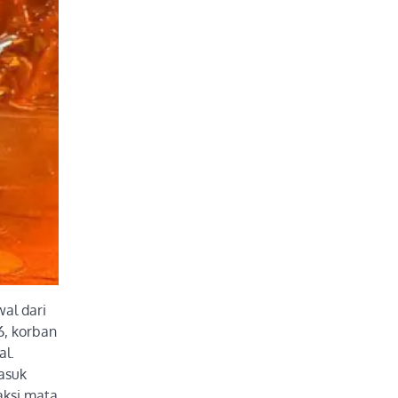
al dari
6, korban
al.
asuk
aksi mata