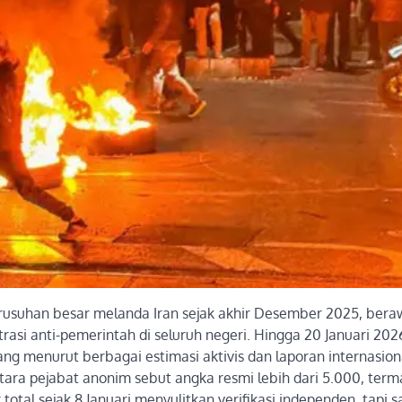
rusuhan besar melanda Iran sejak akhir Desember 2025, beraw
asi anti-pemerintah di seluruh negeri. Hingga 20 Januari 202
g menurut berbagai estimasi aktivis dan laporan internasion
ara pejabat anonim sebut angka resmi lebih dari 5.000, term
tal sejak 8 Januari menyulitkan verifikasi independen, tapi s