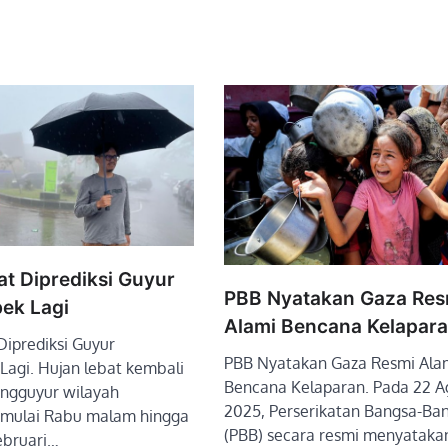
at Diprediksi Guyur
PBB Nyatakan Gaza Res
ek Lagi
Alami Bencana Kelapar
Diprediksi Guyur
PBB Nyatakan Gaza Resmi Ala
Lagi. Hujan lebat kembali
Bencana Kelaparan. Pada 22 A
engguyur wilayah
2025, Perserikatan Bangsa-Ba
 mulai Rabu malam hingga
(PBB) secara resmi menyatak
ebruari…