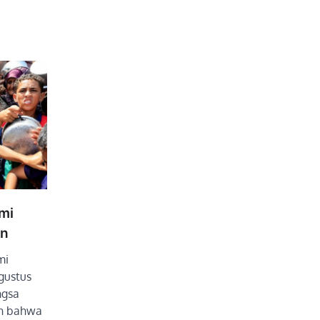
mi
an
mi
gustus
ngsa
an bahwa