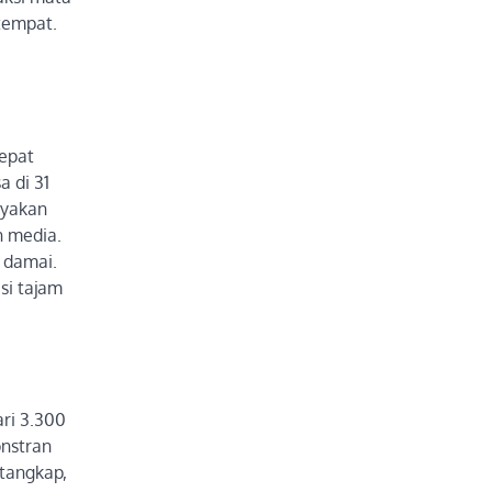
tempat.
Cepat
a di 31
nyakan
n media.
 damai.
si tajam
ari 3.300
onstran
itangkap,