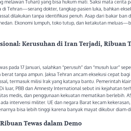
ng melawan Tuhan) yang bisa hukum mati. Saksi mata cerita 
a di Tehran—serang dokter, tangkap pasien luka, bahkan eksek
l dilakukan tanpa identifikasi penuh. Asap dari bakar ban d
Zahedan. Ekonomi lumpuh, toko tutup, dan ketakutan meluas—
ional: Kerusuhan di Iran Terjadi, Ribuan 
as pada 17 Januari, salahkan “perusuh” dan “musuh luar” sepe
 berat tanpa ampun. Jaksa Tehran ancam eksekusi cepat bagi
l, termasuk milisi Irak yang katanya bantu. Pemerintah kla
Di luar, PBB dan Amnesty International sebut ini kejahatan te
tas medis, dan penggunaan kekuatan mematikan berlebih. AS
 ada intervensi militer. UE dan negara Barat kecam kekerasan,
benarnya bisa lebih tinggi karena banyak mayat dikubur diam-d
, Ribuan Tewas dalam Demo