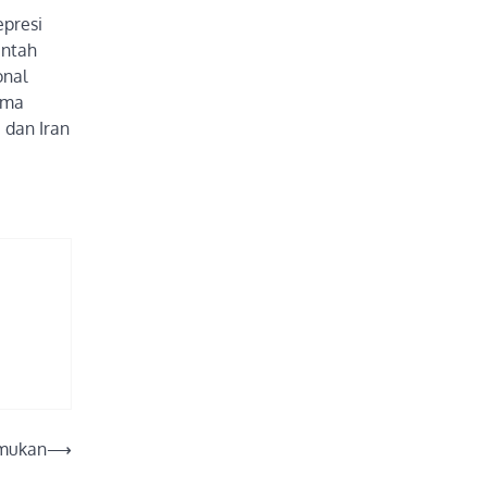
epresi
intah
onal
uma
 dan Iran
emukan
⟶