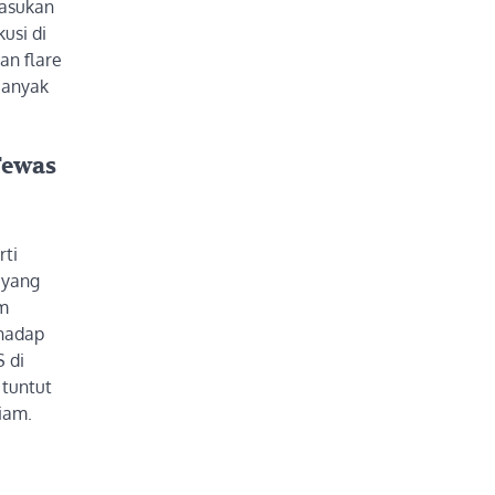
pasukan
usi di
an flare
banyak
Tewas
rti
 yang
im
rhadap
 di
 tuntut
iam.