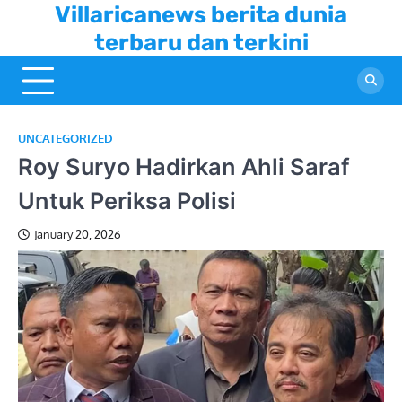
Skip
Villaricanews berita dunia
to
terbaru dan terkini
content
UNCATEGORIZED
Roy Suryo Hadirkan Ahli Saraf
Untuk Periksa Polisi
January 20, 2026