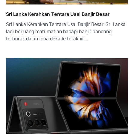
Sri Lanka Kerahkan Tentara Usai Banjir Besar
Sri Lanka Kerahkan Tentara Usai Banjir Besar. Sri Lanka
lagi berjuang mati-matian hadapi banjir bandang
terburuk dalam dua dekade terakhir.…